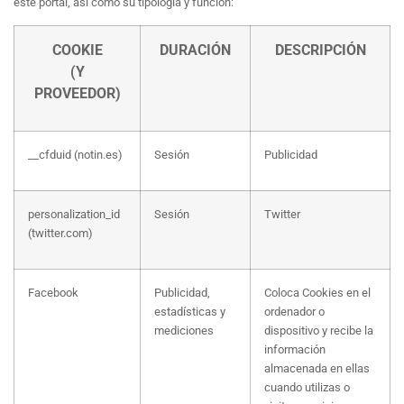
este portal, así como su tipología y función:
COOKIE
DURACIÓN
DESCRIPCIÓN
(Y
PROVEEDOR)
__cfduid (notin.es)
Sesión
Publicidad
personalization_id
Sesión
Twitter
(twitter.com)
Facebook
Publicidad,
Coloca Cookies en el
estadísticas y
ordenador o
mediciones
dispositivo y recibe la
información
almacenada en ellas
cuando utilizas o