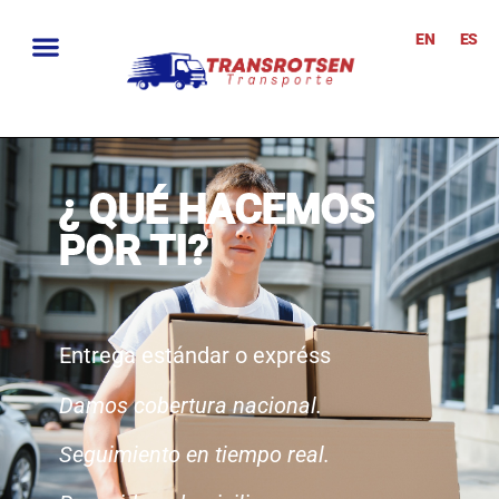
EN
ES
¿ QUÉ HACEMOS
POR TI?
Entrega estándar o expréss
Damos cobertura nacional.
Seguimiento en tiempo real.